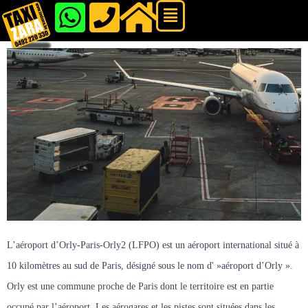
Aller
Flyout
au
Menu
contenu
L’aéroport d’Orly-Paris-Orly2 (LFPO) est un aéroport international situé à 
10 kilomètres au sud de Paris, désigné sous le nom d' »aéroport d’Orly ». 
Orly est une commune proche de Paris dont le territoire est en partie 
occupé par l’aéroport. Les aérogares et les pistes sont situées dans les 