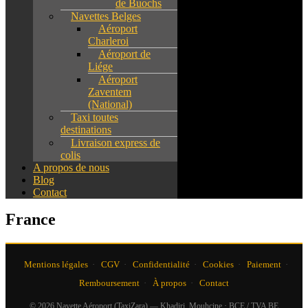
de Buochs
Navettes Belges
Aéroport
Charleroi
Aéroport de
Liége
Aéroport
Zaventem
(National)
Taxi toutes
destinations
Livraison express de
colis
A propos de nous
Blog
Contact
France
Mentions légales
·
CGV
·
Confidentialité
·
Cookies
·
Paiement
·
Remboursement
·
À propos
·
Contact
© 2026 Navette Aéroport (TaxiZara) — Khadiri, Mouhcine · BCE / TVA BE